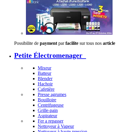
Possibilite de
payment
par
facilite
sur tous nos
article
Petite Électromenager
Mixeur
Batteur
Blender
Hachoir
Cafetière
Presse agrumes
Bouilloire
Centrifugeuse
Grille-pain
Aspirateur
Fer a repasser
Nettoyeur à Vapeur
Nettoyeur à haute pression