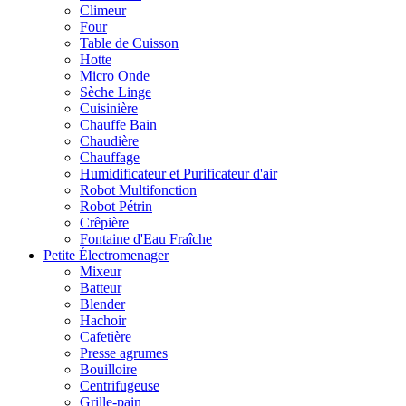
Climeur
Four
Table de Cuisson
Hotte
Micro Onde
Sèche Linge
Cuisinière
Chauffe Bain
Chaudière
Chauffage
Humidificateur et Purificateur d'air
Robot Multifonction
Robot Pétrin
Crêpière
Fontaine d'Eau Fraîche
Petite Électromenager
Mixeur
Batteur
Blender
Hachoir
Cafetière
Presse agrumes
Bouilloire
Centrifugeuse
Grille-pain