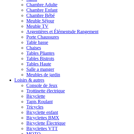
Chambre Adulte
Chambre Enfant
Chambre Bébé
Meuble Séjour
Meuble TV
Argentières et Élémentsde Rangement
Porte Chaussures
Table basse
Chaises
Tables Pliantes
Tables Bistrots
Tables Haute
Salle a manger
Meubles de jardin
Loisirs & autres
Console de Jeux
Trottinette électrique
Bicyclette
Tapis Roulant
Tricycles
Bicyclette enfant
Bicyclettes BMX
Bicyclette Électrique
Bicyclettes VTT
MOTO