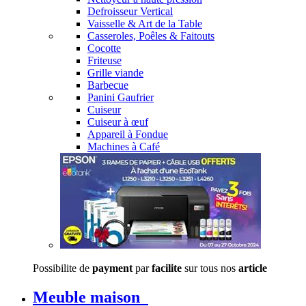
Defroisseur Vertical
Vaisselle & Art de la Table
Casseroles, Poêles & Faitouts
Cocotte
Friteuse
Grille viande
Barbecue
Panini Gaufrier
Cuiseur
Cuiseur à œuf
Appareil à Fondue
Machines à Café
Possibilite de
payment
par
facilite
sur tous nos
article
Meuble maison