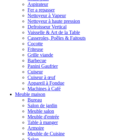
Aspirateur
Fer a repasser
Nettoyeur à Vapeur
Nettoyeur à haute pression
Defroisseur Vertical
Vaisselle & Art de la Table
Casseroles, Poêles & Faitouts
Cocotte
Friteuse
Grille viande
Barbecue
Panini Gaufrier
Cuiseur
Cuiseur à œuf
Appareil à Fondue
Machines à Café
Meuble maison
Bureau
Salon de jardin
Meuble salon
Meuble d'entrée
Table à manger
Armoire
Meuble de Cuisine
Salon