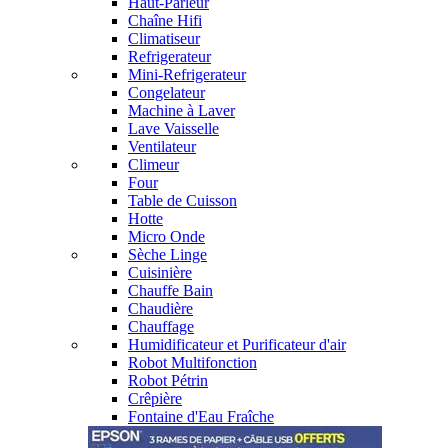
Haut-Parleur
Chaîne Hifi
Climatiseur
Refrigerateur
Mini-Refrigerateur
Congelateur
Machine à Laver
Lave Vaisselle
Ventilateur
Climeur
Four
Table de Cuisson
Hotte
Micro Onde
Sèche Linge
Cuisinière
Chauffe Bain
Chaudière
Chauffage
Humidificateur et Purificateur d'air
Robot Multifonction
Robot Pétrin
Crêpière
Fontaine d'Eau Fraîche