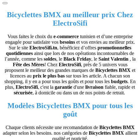
Bicyclettes BMX au meilleur prix Chez
ElectroSifi
Vous faites le choix du
e-commerce
tunisien et d’une entreprise
engagée pour satisfaire vos
besoins
et vos envies au meilleur prix.
Sur le site
ElectroSifi.tn
, bénéficiez d’offres
promotionnelles
quotidiennes
ainsi que lors de nos opérations incontournables de
l’année, comme les
soldes
, le
Black Friday
, le
Saint Valentin
, la
Fête des Mères
! Chez
ElectroSifi
, près de 5 univers vous
proposent le meilleur des grandes marques de
Bicyclettes BMX
et
licences au
prix le plus bas
sur tous les article. A chacun son
shopping, il y en a pour tous les goûts et pour tous les
budgets
. En
plus,
ElectroSifi
, c'est la
garantie
d'une
livraison
fiable, rapide et
sécurisée
, à domicile ou dans un de nos points de retrait.
Modèles
Bicyclettes BMX
pour tous les
goût
Chaque clients nécessite une recomandation de
Bicyclettes BMX
adapter selon les besoins. nos catégories de
Bicyclettes BMX
allient
qualité et praticité.