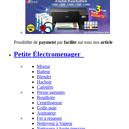
Possibilite de
payment
par
facilite
sur tous nos
article
Petite Électromenager
Mixeur
Batteur
Blender
Hachoir
Cafetière
Presse agrumes
Bouilloire
Centrifugeuse
Grille-pain
Aspirateur
Fer a repasser
Nettoyeur à Vapeur
Nettoyeur à haute pression