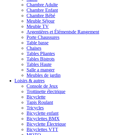
Chambre Adulte
Chambre Enfant
Chambre Bébé
Meuble Séjour
Meuble TV
Argentières et Élémentsde Rangement
Porte Chaussures
Table basse
Chaises
Tables Pliantes
Tables Bistrots
Tables Haute
Salle a manger
Meubles de jardin
Loisirs & autres
Console de Jeux
Trottinette électrique
Bicyclette
Tapis Roulant
Tricycles
Bicyclette enfant
Bicyclettes BMX
Bicyclette Électrique
Bicyclettes VTT
MOTO