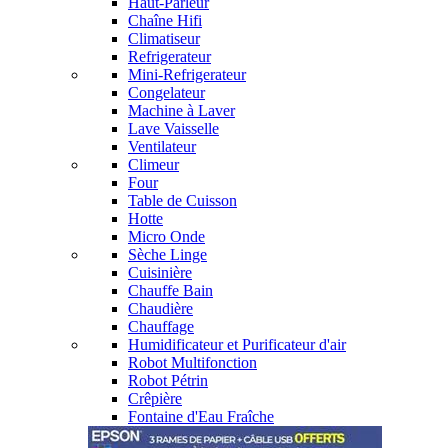
Haut-Parleur
Chaîne Hifi
Climatiseur
Refrigerateur
Mini-Refrigerateur
Congelateur
Machine à Laver
Lave Vaisselle
Ventilateur
Climeur
Four
Table de Cuisson
Hotte
Micro Onde
Sèche Linge
Cuisinière
Chauffe Bain
Chaudière
Chauffage
Humidificateur et Purificateur d'air
Robot Multifonction
Robot Pétrin
Crêpière
Fontaine d'Eau Fraîche