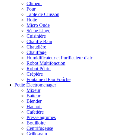
Climeur
Four
Table de Cuisson
Hotte
Micro Onde
Sèche Linge
Cuisinière
Chauffe Bain
Chaudière
Chauffage
Humidificateur et Purificateur d'air
Robot Multifonction
Robot Pétrin
Crêpière
Fontaine d'Eau Fraîche
Petite Électromenager
Mixeur
Batteur
Blender
Hachoir
Cafetière
Presse agrumes
Bouilloire
Centrifugeuse
Grille-pain