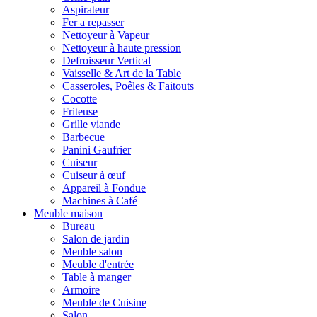
Aspirateur
Fer a repasser
Nettoyeur à Vapeur
Nettoyeur à haute pression
Defroisseur Vertical
Vaisselle & Art de la Table
Casseroles, Poêles & Faitouts
Cocotte
Friteuse
Grille viande
Barbecue
Panini Gaufrier
Cuiseur
Cuiseur à œuf
Appareil à Fondue
Machines à Café
Meuble maison
Bureau
Salon de jardin
Meuble salon
Meuble d'entrée
Table à manger
Armoire
Meuble de Cuisine
Salon