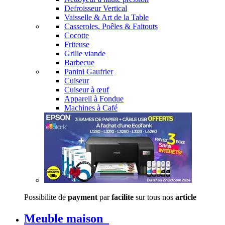
Defroisseur Vertical
Vaisselle & Art de la Table
Casseroles, Poêles & Faitouts
Cocotte
Friteuse
Grille viande
Barbecue
Panini Gaufrier
Cuiseur
Cuiseur à œuf
Appareil à Fondue
Machines à Café
Possibilite de
payment
par
facilite
sur tous nos
article
Meuble maison