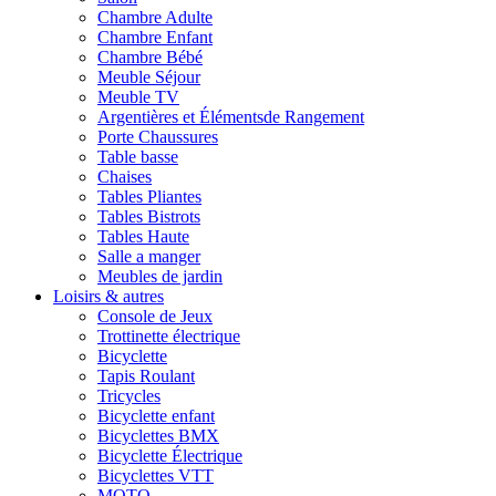
Chambre Adulte
Chambre Enfant
Chambre Bébé
Meuble Séjour
Meuble TV
Argentières et Élémentsde Rangement
Porte Chaussures
Table basse
Chaises
Tables Pliantes
Tables Bistrots
Tables Haute
Salle a manger
Meubles de jardin
Loisirs & autres
Console de Jeux
Trottinette électrique
Bicyclette
Tapis Roulant
Tricycles
Bicyclette enfant
Bicyclettes BMX
Bicyclette Électrique
Bicyclettes VTT
MOTO