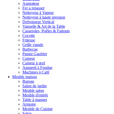
Aspirateur
Fer a repasser
Nettoyeur à Vapeur
Nettoyeur à haute pression
Defroisseur Vertical
Vaisselle & Art de la Table
Casseroles, Poêles & Faitouts
Cocotte
Friteuse
Grille viande
Barbecue
Panini Gaufrier
Cuiseur
Cuiseur à œuf
Appareil à Fondue
Machines à Café
Meuble maison
Bureau
Salon de jardin
Meuble salon
Meuble d'entrée
Table à manger
Armoire
Meuble de Cuisine
Salon