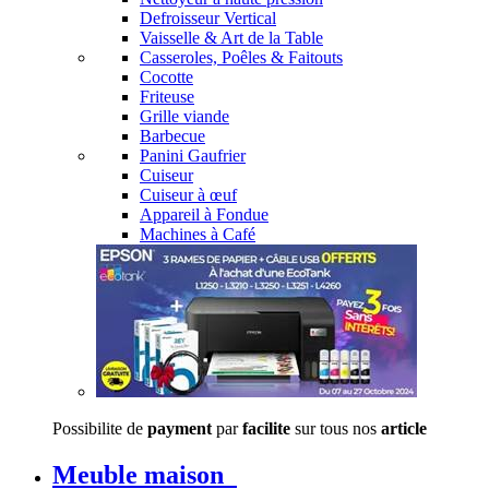
Defroisseur Vertical
Vaisselle & Art de la Table
Casseroles, Poêles & Faitouts
Cocotte
Friteuse
Grille viande
Barbecue
Panini Gaufrier
Cuiseur
Cuiseur à œuf
Appareil à Fondue
Machines à Café
Possibilite de
payment
par
facilite
sur tous nos
article
Meuble maison