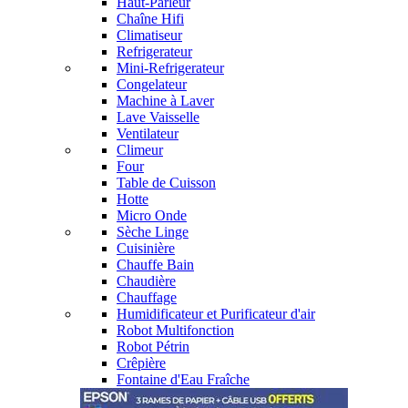
Haut-Parleur
Chaîne Hifi
Climatiseur
Refrigerateur
Mini-Refrigerateur
Congelateur
Machine à Laver
Lave Vaisselle
Ventilateur
Climeur
Four
Table de Cuisson
Hotte
Micro Onde
Sèche Linge
Cuisinière
Chauffe Bain
Chaudière
Chauffage
Humidificateur et Purificateur d'air
Robot Multifonction
Robot Pétrin
Crêpière
Fontaine d'Eau Fraîche