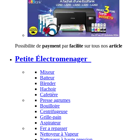
Possibilite de
payment
par
facilite
sur tous nos
article
Petite Électromenager
Mixeur
Batteur
Blender
Hachoir
Cafetière
Presse agrumes
Bouilloire
Centrifugeuse
Grille-pain
Aspirateur
Fer a repasser
Nettoyeur à Vapeur
Nettoyeur à haute pression