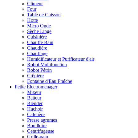
Climeur
Four
Table de Cuisson
Hotte
Micro Onde
Sèche Linge
Cuisinière
Chauffe Bain
Chaudière
Chauffage
Humidificateur et Purificateur d'air
Robot Multifonction
Robot Pétrin
Crêpière
Fontaine d'Eau Fraîche
Petite Électromenager
Mixeur
Batteur
Blender
Hachoir
Cafetière
Presse agrumes
Bouilloire
Centrifugeuse
Grille-pain