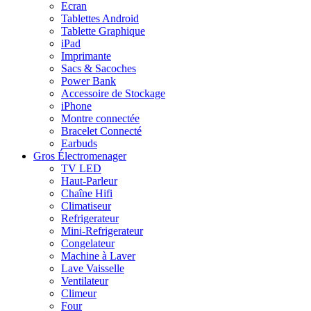
Ecran
Tablettes Android
Tablette Graphique
iPad
Imprimante
Sacs & Sacoches
Power Bank
Accessoire de Stockage
iPhone
Montre connectée
Bracelet Connecté
Earbuds
Gros Électromenager
TV LED
Haut-Parleur
Chaîne Hifi
Climatiseur
Refrigerateur
Mini-Refrigerateur
Congelateur
Machine à Laver
Lave Vaisselle
Ventilateur
Climeur
Four