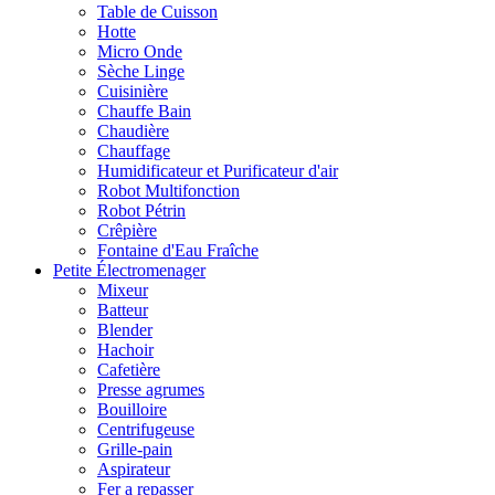
Table de Cuisson
Hotte
Micro Onde
Sèche Linge
Cuisinière
Chauffe Bain
Chaudière
Chauffage
Humidificateur et Purificateur d'air
Robot Multifonction
Robot Pétrin
Crêpière
Fontaine d'Eau Fraîche
Petite Électromenager
Mixeur
Batteur
Blender
Hachoir
Cafetière
Presse agrumes
Bouilloire
Centrifugeuse
Grille-pain
Aspirateur
Fer a repasser