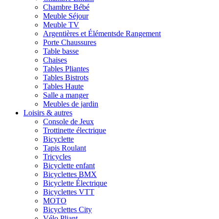
Chambre Bébé
Meuble Séjour
Meuble TV
Argentières et Élémentsde Rangement
Porte Chaussures
Table basse
Chaises
Tables Pliantes
Tables Bistrots
Tables Haute
Salle a manger
Meubles de jardin
Loisirs & autres
Console de Jeux
Trottinette électrique
Bicyclette
Tapis Roulant
Tricycles
Bicyclette enfant
Bicyclettes BMX
Bicyclette Électrique
Bicyclettes VTT
MOTO
Bicyclettes City
Vélo Pliant