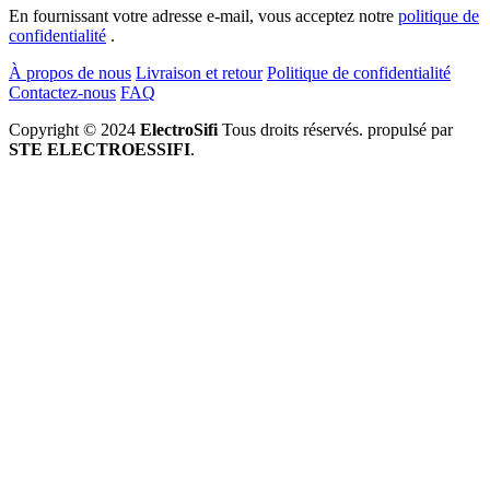
En fournissant votre adresse e-mail, vous acceptez notre
politique de
confidentialité
.
À propos de nous
Livraison et retour
Politique de confidentialité
Contactez-nous
FAQ
Copyright © 2024
ElectroSifi
Tous droits réservés. propulsé par
STE ELECTROESSIFI
.