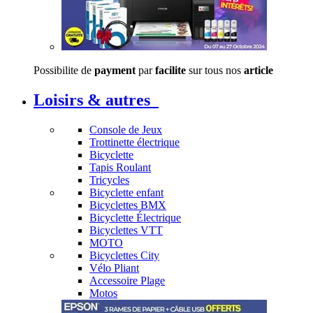
Possibilite de
payment
par
facilite
sur tous nos
article
Loisirs & autres
Console de Jeux
Trottinette électrique
Bicyclette
Tapis Roulant
Tricycles
Bicyclette enfant
Bicyclettes BMX
Bicyclette Électrique
Bicyclettes VTT
MOTO
Bicyclettes City
Vélo Pliant
Accessoire Plage
Motos