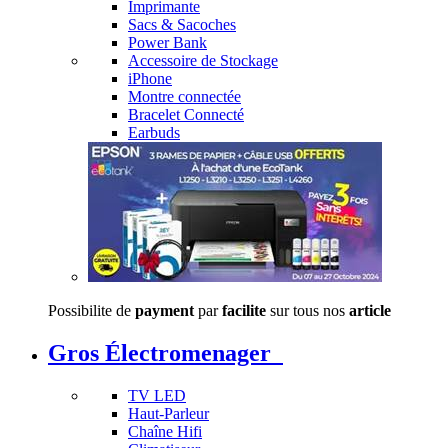
Imprimante
Sacs & Sacoches
Power Bank
Accessoire de Stockage
iPhone
Montre connectée
Bracelet Connecté
Earbuds
Possibilite de
payment
par
facilite
sur tous nos
article
Gros Électromenager
TV LED
Haut-Parleur
Chaîne Hifi