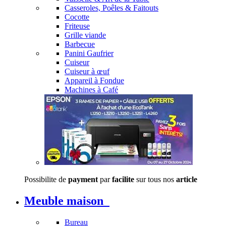
Casseroles, Poêles & Faitouts
Cocotte
Friteuse
Grille viande
Barbecue
Panini Gaufrier
Cuiseur
Cuiseur à œuf
Appareil à Fondue
Machines à Café
Possibilite de
payment
par
facilite
sur tous nos
article
Meuble maison
Bureau