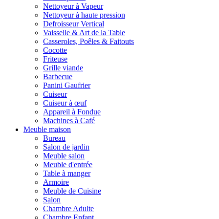
Nettoyeur à Vapeur
Nettoyeur à haute pression
Defroisseur Vertical
Vaisselle & Art de la Table
Casseroles, Poêles & Faitouts
Cocotte
Friteuse
Grille viande
Barbecue
Panini Gaufrier
Cuiseur
Cuiseur à œuf
Appareil à Fondue
Machines à Café
Meuble maison
Bureau
Salon de jardin
Meuble salon
Meuble d'entrée
Table à manger
Armoire
Meuble de Cuisine
Salon
Chambre Adulte
Chambre Enfant