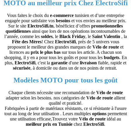
MOTO au meilleur prix Chez
ElectroSifi
Vous faites le choix du
e-commerce
tunisien et d’une entreprise
engagée pour satisfaire vos
besoins
et vos envies au meilleur prix.
Sur le site
ElectroSifi.tn
, bénéficiez d’offres
promotionnelles
quotidiennes
ainsi que lors de nos opérations incontournables de
l’année, comme les
soldes
, le
Black Friday
, le
Saint Valentin
, la
Fête des Mères
! Chez
ElectroSifi
, près de 5 univers vous
proposent le meilleur des grandes marques de
Vélo de route
et
licences au
prix le plus bas
sur tous les article. A chacun son
shopping, il y en a pour tous les goûts et pour tous les
budgets
. En
plus,
ElectroSifi
, c'est la
garantie
d'une
livraison
fiable, rapide et
sécurisée
, à domicile ou dans un de nos points de retrait.
Modèles MOTO
pour tous les goût
Chaque clients nécessite une recomandation de
Vélo de route
adapter selon les besoins. nos catégories de
Vélo de route
allient
qualité et praticité.
Fabriquées à partir de matériaux résistants, ce si résistante à l'usure
tout au long de leur utilisation . Leurs multiples
options
permettent
une utilisation efficase,Trouvez votre
Vélo de route
idéal au
meilleur prix en Tunisie
chez
ElectroSifi
.