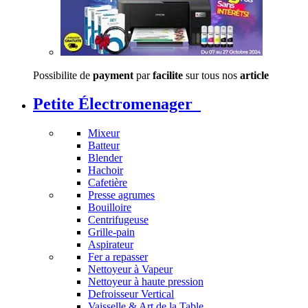
Possibilite de
payment
par
facilite
sur tous nos
article
Petite Électromenager
Mixeur
Batteur
Blender
Hachoir
Cafetière
Presse agrumes
Bouilloire
Centrifugeuse
Grille-pain
Aspirateur
Fer a repasser
Nettoyeur à Vapeur
Nettoyeur à haute pression
Defroisseur Vertical
Vaisselle & Art de la Table