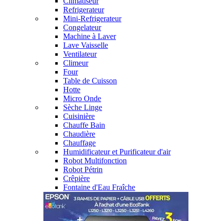
Climatiseur
Refrigerateur
Mini-Refrigerateur
Congelateur
Machine à Laver
Lave Vaisselle
Ventilateur
Climeur
Four
Table de Cuisson
Hotte
Micro Onde
Sèche Linge
Cuisinière
Chauffe Bain
Chaudière
Chauffage
Humidificateur et Purificateur d'air
Robot Multifonction
Robot Pétrin
Crêpière
Fontaine d'Eau Fraîche