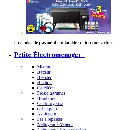
Possibilite de
payment
par
facilite
sur tous nos
article
Petite Électromenager
Mixeur
Batteur
Blender
Hachoir
Cafetière
Presse agrumes
Bouilloire
Centrifugeuse
Grille-pain
Aspirateur
Fer a repasser
Nettoyeur à Vapeur
Nettoyeur à haute pression