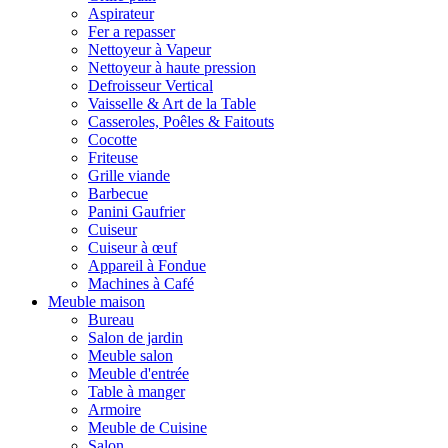
Aspirateur
Fer a repasser
Nettoyeur à Vapeur
Nettoyeur à haute pression
Defroisseur Vertical
Vaisselle & Art de la Table
Casseroles, Poêles & Faitouts
Cocotte
Friteuse
Grille viande
Barbecue
Panini Gaufrier
Cuiseur
Cuiseur à œuf
Appareil à Fondue
Machines à Café
Meuble maison
Bureau
Salon de jardin
Meuble salon
Meuble d'entrée
Table à manger
Armoire
Meuble de Cuisine
Salon