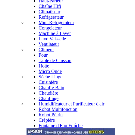
Haut-Parleur
Chaîne Hifi
Climatiseur
Refrigerateur
Mini-Refrigerateur
Congelateur
Machine à Laver
Lave Vaisselle
Ventilateur
Climeur
Four
Table de Cuisson
Hotte
Micro Onde
Sèche Linge
Cuisinière
Chauffe Bain
Chaudière
Chauffage
Humidificateur et Purificateur d'air
Robot Multifonction
Robot Pétrin
Crêpière
Fontaine d'Eau Fraîche