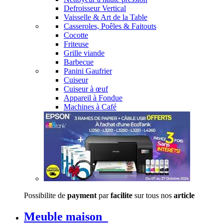
Defroisseur Vertical
Vaisselle & Art de la Table
Casseroles, Poêles & Faitouts
Cocotte
Friteuse
Grille viande
Barbecue
Panini Gaufrier
Cuiseur
Cuiseur à œuf
Appareil à Fondue
Machines à Café
Possibilite de
payment
par
facilite
sur tous nos
article
Meuble maison