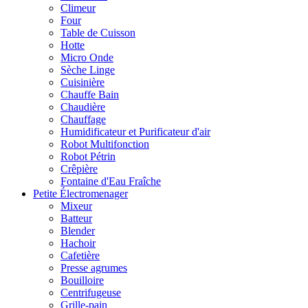
Climeur
Four
Table de Cuisson
Hotte
Micro Onde
Sèche Linge
Cuisinière
Chauffe Bain
Chaudière
Chauffage
Humidificateur et Purificateur d'air
Robot Multifonction
Robot Pétrin
Crêpière
Fontaine d'Eau Fraîche
Petite Électromenager
Mixeur
Batteur
Blender
Hachoir
Cafetière
Presse agrumes
Bouilloire
Centrifugeuse
Grille-pain