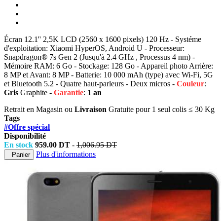
Écran 12.1'' 2,5K LCD (2560 x 1600 pixels) 120 Hz - Systéme
d'exploitation: Xiaomi HyperOS, Android U - Processeur:
Snapdragon® 7s Gen 2 (Jusqu'à 2.4 GHz , Processus 4 nm) -
Mémoire RAM: 6 Go - Stockage: 128 Go - Appareil photo Arrière:
8 MP et Avant: 8 MP - Batterie: 10 000 mAh (type) avec Wi-Fi, 5G
et Bluetooth 5.2 - Quatre haut-parleurs - Deux micros -
Couleur
:
Gris
Graphite -
Garantie
:
1 an
Retrait en Magasin ou
Livraison
Gratuite
pour 1 seul colis ≤ 30 Kg
Tags
#Offre spécial
Disponibilité
En stock
959.00 DT
-
1,006.95 DT
Plus d'informations
Panier