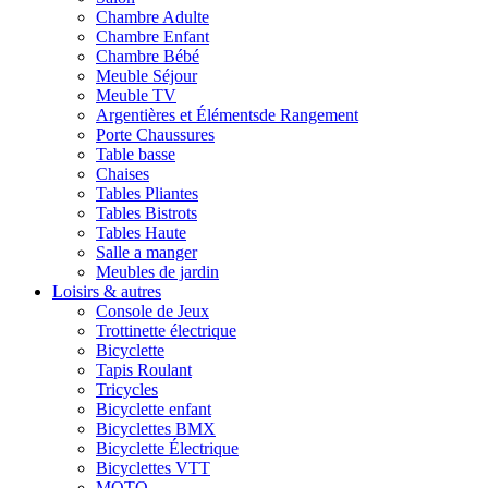
Chambre Adulte
Chambre Enfant
Chambre Bébé
Meuble Séjour
Meuble TV
Argentières et Élémentsde Rangement
Porte Chaussures
Table basse
Chaises
Tables Pliantes
Tables Bistrots
Tables Haute
Salle a manger
Meubles de jardin
Loisirs & autres
Console de Jeux
Trottinette électrique
Bicyclette
Tapis Roulant
Tricycles
Bicyclette enfant
Bicyclettes BMX
Bicyclette Électrique
Bicyclettes VTT
MOTO