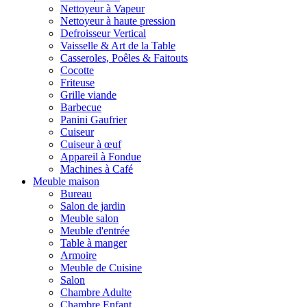
Nettoyeur à Vapeur
Nettoyeur à haute pression
Defroisseur Vertical
Vaisselle & Art de la Table
Casseroles, Poêles & Faitouts
Cocotte
Friteuse
Grille viande
Barbecue
Panini Gaufrier
Cuiseur
Cuiseur à œuf
Appareil à Fondue
Machines à Café
Meuble maison
Bureau
Salon de jardin
Meuble salon
Meuble d'entrée
Table à manger
Armoire
Meuble de Cuisine
Salon
Chambre Adulte
Chambre Enfant