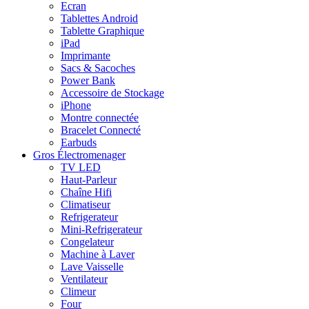
Ecran
Tablettes Android
Tablette Graphique
iPad
Imprimante
Sacs & Sacoches
Power Bank
Accessoire de Stockage
iPhone
Montre connectée
Bracelet Connecté
Earbuds
Gros Électromenager
TV LED
Haut-Parleur
Chaîne Hifi
Climatiseur
Refrigerateur
Mini-Refrigerateur
Congelateur
Machine à Laver
Lave Vaisselle
Ventilateur
Climeur
Four