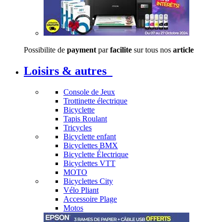
Possibilite de
payment
par
facilite
sur tous nos
article
Loisirs & autres
Console de Jeux
Trottinette électrique
Bicyclette
Tapis Roulant
Tricycles
Bicyclette enfant
Bicyclettes BMX
Bicyclette Électrique
Bicyclettes VTT
MOTO
Bicyclettes City
Vélo Pliant
Accessoire Plage
Motos