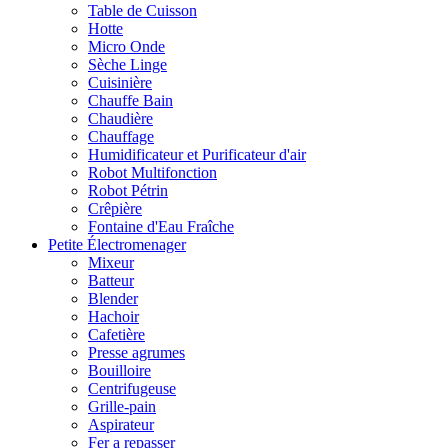
Table de Cuisson
Hotte
Micro Onde
Sèche Linge
Cuisinière
Chauffe Bain
Chaudière
Chauffage
Humidificateur et Purificateur d'air
Robot Multifonction
Robot Pétrin
Crêpière
Fontaine d'Eau Fraîche
Petite Électromenager
Mixeur
Batteur
Blender
Hachoir
Cafetière
Presse agrumes
Bouilloire
Centrifugeuse
Grille-pain
Aspirateur
Fer a repasser