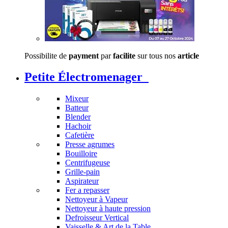
Possibilite de
payment
par
facilite
sur tous nos
article
Petite Électromenager
Mixeur
Batteur
Blender
Hachoir
Cafetière
Presse agrumes
Bouilloire
Centrifugeuse
Grille-pain
Aspirateur
Fer a repasser
Nettoyeur à Vapeur
Nettoyeur à haute pression
Defroisseur Vertical
Vaisselle & Art de la Table