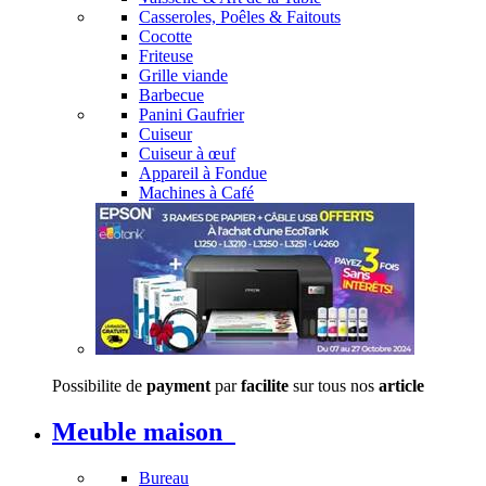
Casseroles, Poêles & Faitouts
Cocotte
Friteuse
Grille viande
Barbecue
Panini Gaufrier
Cuiseur
Cuiseur à œuf
Appareil à Fondue
Machines à Café
Possibilite de
payment
par
facilite
sur tous nos
article
Meuble maison
Bureau