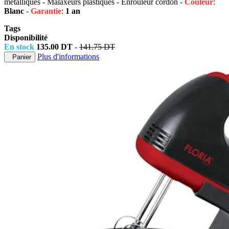
métalliques - Malaxeurs plastiques - Enrouleur cordon -
Couleur
:
Blanc
-
Garantie
:
1 an
Tags
Disponibilité
En stock
135.00 DT
-
141.75 DT
Plus d'informations
Panier