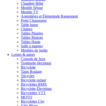
Chambre Bébé
Meuble Séjour
Meuble TV
Argentières et Élémentsde Rangement
Porte Chaussures
Table basse
Chaises
Tables Pliantes
Tables Bistrots
Tables Haute
Salle a manger
Meubles de jardin
Loisirs & autres
Console de Jeux
Trottinette électrique
Bicyclette
Tapis Roulant
Tricycles
Bicyclette enfant
Bicyclettes BMX
Bicyclette Électrique
Bicyclettes VTT
MOTO
Bicyclettes City
Vélo Pliant