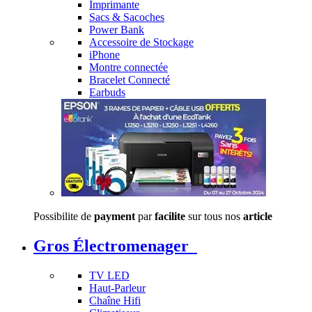
Imprimante
Sacs & Sacoches
Power Bank
Accessoire de Stockage
iPhone
Montre connectée
Bracelet Connecté
Earbuds
Possibilite de
payment
par
facilite
sur tous nos
article
Gros Électromenager
TV LED
Haut-Parleur
Chaîne Hifi