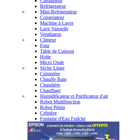
Climatiseur
Refrigerateur
Mini-Refrigerateur
Congelateur
Machine à Laver
Lave Vaisselle
Ventilateur
Climeur
Four
Table de Cuisson
Hotte
Micro Onde
Sèche Linge
Cuisinière
Chauffe Bain
Chaudière
Chauffage
Humidificateur et Purificateur d'air
Robot Multifonction
Robot Pétrin
Crêpière
Fontaine d'Eau Fraîche