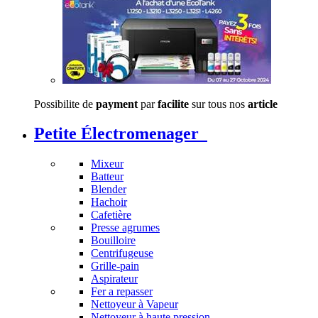
Possibilite de
payment
par
facilite
sur tous nos
article
Petite Électromenager
Mixeur
Batteur
Blender
Hachoir
Cafetière
Presse agrumes
Bouilloire
Centrifugeuse
Grille-pain
Aspirateur
Fer a repasser
Nettoyeur à Vapeur
Nettoyeur à haute pression