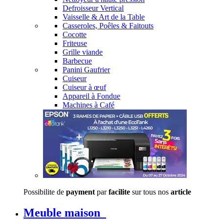
Defroisseur Vertical
Vaisselle & Art de la Table
Casseroles, Poêles & Faitouts
Cocotte
Friteuse
Grille viande
Barbecue
Panini Gaufrier
Cuiseur
Cuiseur à œuf
Appareil à Fondue
Machines à Café
Possibilite de
payment
par
facilite
sur tous nos
article
Meuble maison