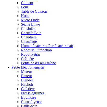
Climeur
Four
Table de Cuisson
Hotte
Micro Onde
Sèche Linge
Cuisinière
Chauffe Bain
Chaudière
Chauffage
Humidificateur et Purificateur d'air
Robot Multifonction
Robot Pétrin
Crêpière
Fontaine d'Eau Fraîche
Petite Électromenager
Mixeur
Batteur
Blender
Hachoir
Cafetière
Presse agrumes
Bouilloire
Centrifugeuse
Grille-pain