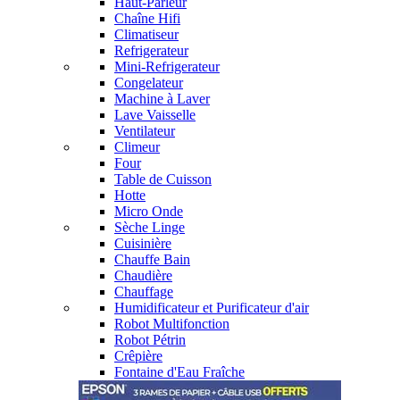
Haut-Parleur
Chaîne Hifi
Climatiseur
Refrigerateur
Mini-Refrigerateur
Congelateur
Machine à Laver
Lave Vaisselle
Ventilateur
Climeur
Four
Table de Cuisson
Hotte
Micro Onde
Sèche Linge
Cuisinière
Chauffe Bain
Chaudière
Chauffage
Humidificateur et Purificateur d'air
Robot Multifonction
Robot Pétrin
Crêpière
Fontaine d'Eau Fraîche