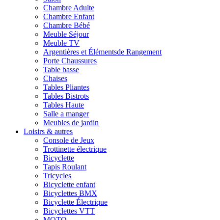
Chambre Adulte
Chambre Enfant
Chambre Bébé
Meuble Séjour
Meuble TV
Argentières et Élémentsde Rangement
Porte Chaussures
Table basse
Chaises
Tables Pliantes
Tables Bistrots
Tables Haute
Salle a manger
Meubles de jardin
Loisirs & autres
Console de Jeux
Trottinette électrique
Bicyclette
Tapis Roulant
Tricycles
Bicyclette enfant
Bicyclettes BMX
Bicyclette Électrique
Bicyclettes VTT
MOTO