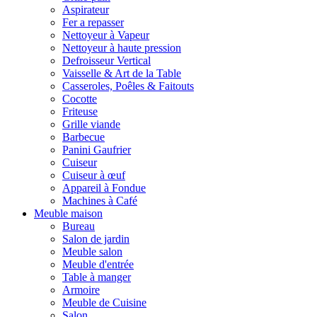
Aspirateur
Fer a repasser
Nettoyeur à Vapeur
Nettoyeur à haute pression
Defroisseur Vertical
Vaisselle & Art de la Table
Casseroles, Poêles & Faitouts
Cocotte
Friteuse
Grille viande
Barbecue
Panini Gaufrier
Cuiseur
Cuiseur à œuf
Appareil à Fondue
Machines à Café
Meuble maison
Bureau
Salon de jardin
Meuble salon
Meuble d'entrée
Table à manger
Armoire
Meuble de Cuisine
Salon